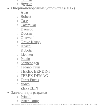
Другие
Опорно-поворотные устройства (ОПУ)
Atlas
Bobcat
Case
Caterpillar
Daewoo
Doosan
Gottwald
Grove Krupp
Hitachi
Kubota
Liebherr
Potain
Sennebogen
Tadano Faun
TEREX BENDINI
TEREX DEMAG
Terex Fuchs
Volvo
ZEPPELIN
Запчасти для ратраков
Prinoth
Pistеn Вully