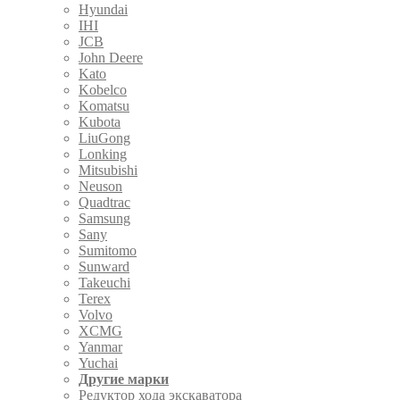
Hyundai
IHI
JCB
John Deere
Kato
Kobelco
Komatsu
Kubota
LiuGong
Lonking
Mitsubishi
Neuson
Quadtrac
Samsung
Sany
Sumitomo
Sunward
Takeuchi
Terex
Volvo
XCMG
Yanmar
Yuchai
Другие марки
Редуктор хода экскаватора