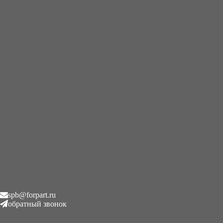
+7 (995) 593-21-20
|
8 (800) 101-78-21
Главная
/
Редукторы хода
/
Kayaba KYB 20450 MAG-26V-370-
1 Бортовой редуктор хода и бортовой гидромотор хода на
мини экскаватор
Kayaba KYB 20450 MAG-
26V-370-1 Бортовой редуктор
хода и бортовой гидромотор
хода на мини экскаватор
spb@forpart.ru
Описание
обратный звонок
Описание