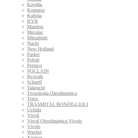
Kayaba
Komatsu
Kubota
KYB
Manitou
Mecalac
Mitsubishi
Nachi
New Holland
Parker
Peljob
Permco
POCLAIN
Rexroth
Schaeff
Takeuchi
Tecnologia Oleodinamica
Terex
TRASMITAL BONFIGLIOLI
Uchida
Vivoil
Vivoil Oleodinamica Vivolo
Vivolo
Wacker
Yanmar