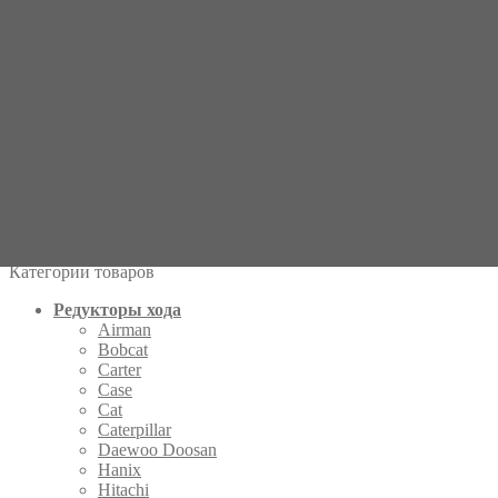
Kayaba KYB
20450 MAG-26V-320-2 Бортовой редуктор хода и бортовой
гидромотор хода на мини экскаватор
Поиск по совпадению
Введите название запчасти
×
Категории товаров
Редукторы хода
Airman
Bobcat
Carter
Case
Cat
Caterpillar
Daewoo Doosan
Hanix
Hitachi