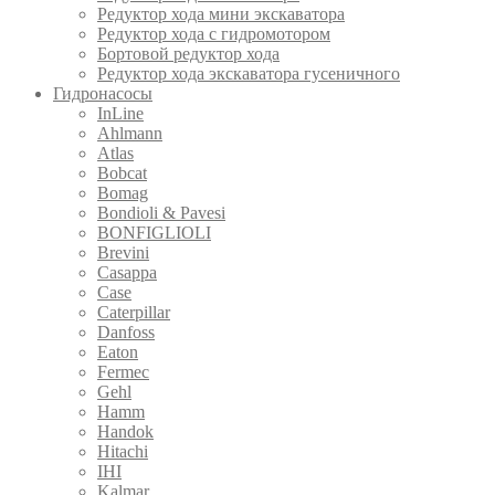
Редуктор хода мини экскаватора
Редуктор хода с гидромотором
Бортовой редуктор хода
Редуктор хода экскаватора гусеничного
Гидронасосы
InLine
Ahlmann
Atlas
Bobcat
Bomag
Bondioli & Pavesi
BONFIGLIOLI
Brevini
Casappa
Case
Caterpillar
Danfoss
Eaton
Fermec
Gehl
Hamm
Handok
Hitachi
IHI
Kalmar