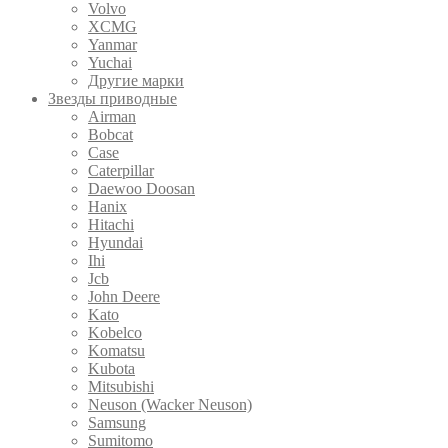
Volvo
XCMG
Yanmar
Yuchai
Другие марки
Звезды приводные
Airman
Bobcat
Case
Caterpillar
Daewoo Doosan
Hanix
Hitachi
Hyundai
Ihi
Jcb
John Deere
Kato
Kobelco
Komatsu
Kubota
Mitsubishi
Neuson (Wacker Neuson)
Samsung
Sumitomo