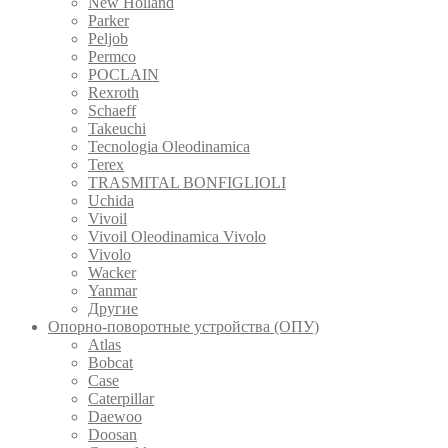
New Holland
Parker
Peljob
Permco
POCLAIN
Rexroth
Schaeff
Takeuchi
Tecnologia Oleodinamica
Terex
TRASMITAL BONFIGLIOLI
Uchida
Vivoil
Vivoil Oleodinamica Vivolo
Vivolo
Wacker
Yanmar
Другие
Опорно-поворотные устройства (ОПУ)
Atlas
Bobcat
Case
Caterpillar
Daewoo
Doosan