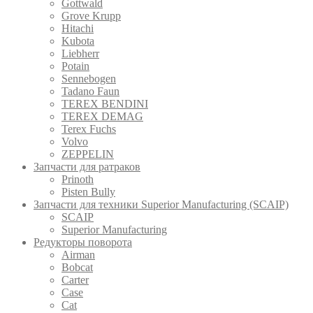
Gottwald
Grove Krupp
Hitachi
Kubota
Liebherr
Potain
Sennebogen
Tadano Faun
TEREX BENDINI
TEREX DEMAG
Terex Fuchs
Volvo
ZEPPELIN
Запчасти для ратраков
Prinoth
Pistеn Вully
Запчасти для техники Superior Manufacturing (SCAIP)
SCAIP
Superior Manufacturing
Редукторы поворота
Airman
Bobcat
Carter
Case
Cat