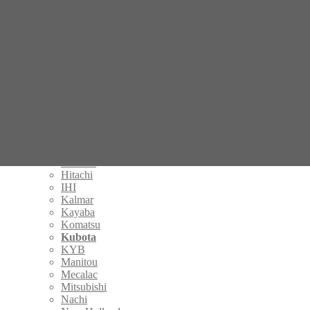
Bobcat
Bomag
Bondioli & Pavesi
BONFIGLIOLI
Brevini
Casappa
Case
Caterpillar
Danfoss
Eaton
Fermec
Gehl
Hamm
Handok
Hitachi
IHI
Kalmar
Kayaba
Komatsu
Kubota
KYB
Manitou
Mecalac
Mitsubishi
Nachi