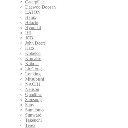
Caterpillar
Daewoo Doosan
EATON
Hanix
Hitachi
Hyundai
IHI
JCB
John Deere
Kato
Kobelco
Komatsu
Kubota
LiuGong
Lonking
Mitsubishi
NACHI
Neuson
Quadtrac
Samsung
Sany
Sumitomo
Sunward
Takeuchi
Terex