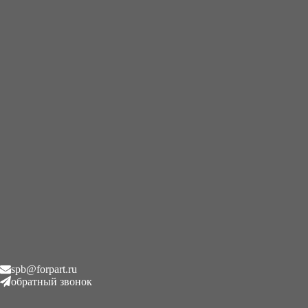
+7 (995) 593-21-20
|
8 (800) 101-78-21
Главная
/
Гидронасосы
/
Гидравлический насос Kubota 307002-
4610, 48226 9218003, 1399
Гидравлический насос
Kubota 307002-4610, 48226
9218003, 1399
₽
1.00
Описание
spb@forpart.ru
обратный звонок
Описание