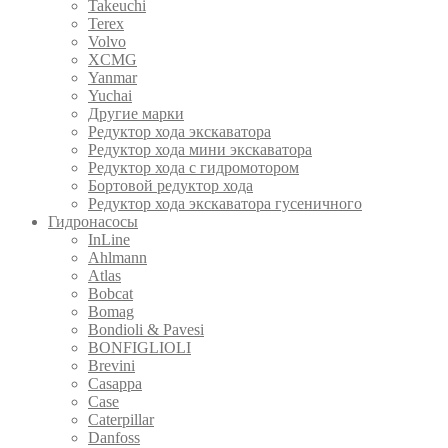
Takeuchi
Terex
Volvo
XCMG
Yanmar
Yuchai
Другие марки
Редуктор хода экскаватора
Редуктор хода мини экскаватора
Редуктор хода с гидромотором
Бортовой редуктор хода
Редуктор хода экскаватора гусеничного
Гидронасосы
InLine
Ahlmann
Atlas
Bobcat
Bomag
Bondioli & Pavesi
BONFIGLIOLI
Brevini
Casappa
Case
Caterpillar
Danfoss