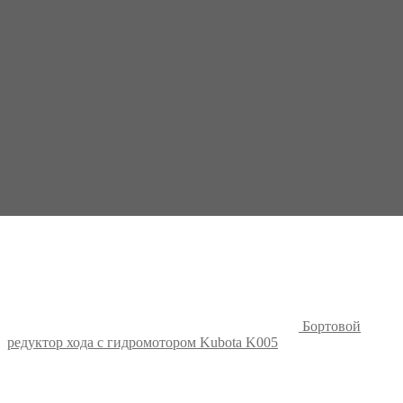
Бортовой
редуктор хода с гидромотором Kubota K005