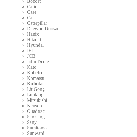
Bobcat
Carter
Case
Cat
Caterpillar
Daewoo Doosan
Hanix
Hitachi
Hyundai
IHI
JCB
John Deere
Kato
Kobelco
Komatsu
Kubota
LiuGong
Lonking
Mitsubishi
Neuson
Quadtrac
Samsung
Sany
Sumitomo
Sunward