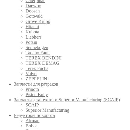
Caterpillar
Daewoo
Doosan
Gottwald
Grove Krupp
Hitachi
Kubota
Liebherr
Potain
Sennebogen
Tadano Faun
TEREX BENDINI
TEREX DEMAG
Terex Fuchs
Volvo
ZEPPELIN
Запчасти для ратраков
Prinoth
Pistеn Вully
Запчасти для техники Superior Manufacturing (SCAIP)
SCAIP
Superior Manufacturing
Редукторы поворота
Airman
Bobcat