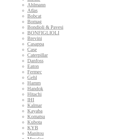
Ahlmann
Atlas
Bobcat
Bomag
Bondioli & Pavesi
BONFIGLIOLI
Brevini
Casappa
Case
Caterpillar
Danfoss
Eaton
Fermec
Gehl
Hamm
Handok
Hitachi
IHI
Kalmar
Kayaba
Komatsu
Kubota
KYB
Manitou
Mecalac