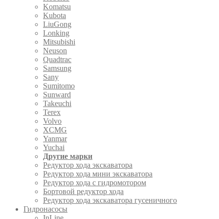
Komatsu
Kubota
LiuGong
Lonking
Mitsubishi
Neuson
Quadtrac
Samsung
Sany
Sumitomo
Sunward
Takeuchi
Terex
Volvo
XCMG
Yanmar
Yuchai
Другие марки
Редуктор хода экскаватора
Редуктор хода мини экскаватора
Редуктор хода с гидромотором
Бортовой редуктор хода
Редуктор хода экскаватора гусеничного
Гидронасосы
InLine