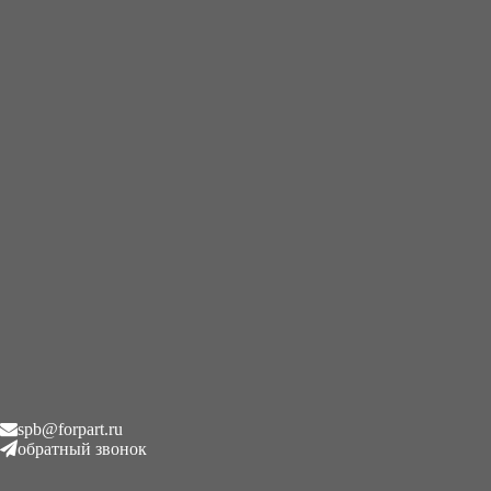
+7 (995) 593-21-20
|
8 (800) 101-78-21
Главная
/
Редукторы хода
/
Kayaba KYB MSG-27P-23E-4
B0250-27034 Редуктор поворота на мини экскаватор
(поворотный редуктор)
Kayaba KYB MSG-27P-23E-4
B0250-27034 Редуктор
поворота на мини экскаватор
(поворотный редуктор)
spb@forpart.ru
Описание
обратный звонок
Описание