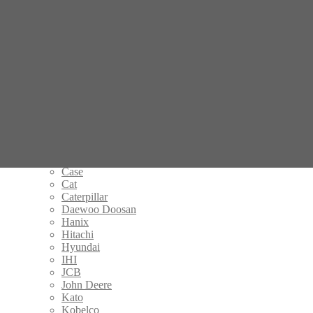
Ходовой
редуктор бортовой гидромотор Caterpillar CAT 308 BSR 148-
4567 MSP96008B бортовая передача СПб 148 4567 1484567
Поиск по совпадению
Введите название запчасти
×
Категории товаров
Редукторы хода
Airman
Bobcat
Carter
Case
Cat
Caterpillar
Daewoo Doosan
Hanix
Hitachi
Hyundai
IHI
JCB
John Deere
Kato
Kobelco