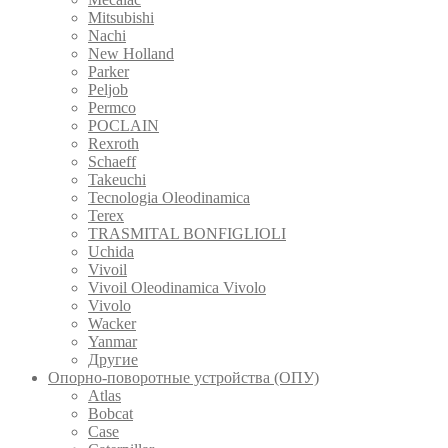
Mitsubishi
Nachi
New Holland
Parker
Peljob
Permco
POCLAIN
Rexroth
Schaeff
Takeuchi
Tecnologia Oleodinamica
Terex
TRASMITAL BONFIGLIOLI
Uchida
Vivoil
Vivoil Oleodinamica Vivolo
Vivolo
Wacker
Yanmar
Другие
Опорно-поворотные устройства (ОПУ)
Atlas
Bobcat
Case