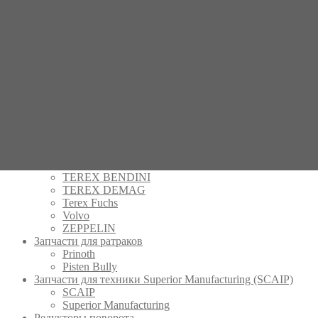
Bobcat
Case
Caterpillar
Daewoo
Doosan
Gottwald
Grove Krupp
Hitachi
Kubota
Liebherr
Potain
Sennebogen
Tadano Faun
TEREX BENDINI
TEREX DEMAG
Terex Fuchs
Volvo
ZEPPELIN
Запчасти для ратраков
Prinoth
Pistеn Вully
Запчасти для техники Superior Manufacturing (SCAIP)
SCAIP
Superior Manufacturing
Редукторы поворота