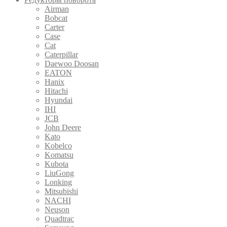
Airman
Bobcat
Carter
Case
Cat
Caterpillar
Daewoo Doosan
EATON
Hanix
Hitachi
Hyundai
IHI
JCB
John Deere
Kato
Kobelco
Komatsu
Kubota
LiuGong
Lonking
Mitsubishi
NACHI
Neuson
Quadtrac