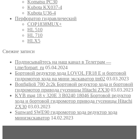
Komatsu PC30
Kubota KX037-4
Kubota U36-4
Перфоратор гидравлический
COP1838MUX+
HL 510
HL 710
HLX5
Свежие записи
Подписывайтесь на наш канал в Телеграм —
t.me/forpart_ru
05.04.2024
Бортовой редуктор хода LOVOL FR18 E и бортовой
гидромотор хода на мини экскаватор tm02
03.03.2023
Bonfiglioli 700 2c2k Бортовой редуктор хода и бортовой
гидромотор привода гусеницы Hitachi ZX30
03.03.2023
KYB mag 18 v 320E 3 B0240 18046 Бортовой редуктор
хода и бортовой гидромотор привода гусеницы Hitachi
ZX30
03.03.2023
Sunward SWE90 гидромотор хода редуктор хода
миниэкскаватор
14.02.2023