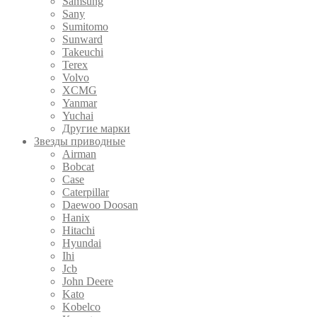
Samsung
Sany
Sumitomo
Sunward
Takeuchi
Terex
Volvo
XCMG
Yanmar
Yuchai
Другие марки
Звезды приводные
Airman
Bobcat
Case
Caterpillar
Daewoo Doosan
Hanix
Hitachi
Hyundai
Ihi
Jcb
John Deere
Kato
Kobelco