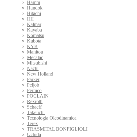
Hamm
Handok
Hitachi
IHI
Kalmar
Kayaba
Komatsu
Kubota
KYB
Manitou
Mecalac
Mitsubishi
Nachi
New Holland
Parker
Peljob
Permco
POCLAIN
Rexroth
Schaeff
Takeuchi
Tecnologia Oleodinamica
Terex
TRASMITAL BONFIGLIOLI
Uchida