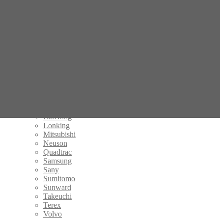
Cat
Caterpillar
Daewoo Doosan
Hanix
Hitachi
Hyundai
IHI
JCB
John Deere
Kato
Kobelco
Komatsu
Kubota
LiuGong
Lonking
Mitsubishi
Neuson
Quadtrac
Samsung
Sany
Sumitomo
Sunward
Takeuchi
Terex
Volvo