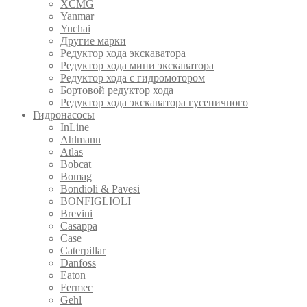
XCMG
Yanmar
Yuchai
Другие марки
Редуктор хода экскаватора
Редуктор хода мини экскаватора
Редуктор хода с гидромотором
Бортовой редуктор хода
Редуктор хода экскаватора гусеничного
Гидронасосы
InLine
Ahlmann
Atlas
Bobcat
Bomag
Bondioli & Pavesi
BONFIGLIOLI
Brevini
Casappa
Case
Caterpillar
Danfoss
Eaton
Fermec
Gehl