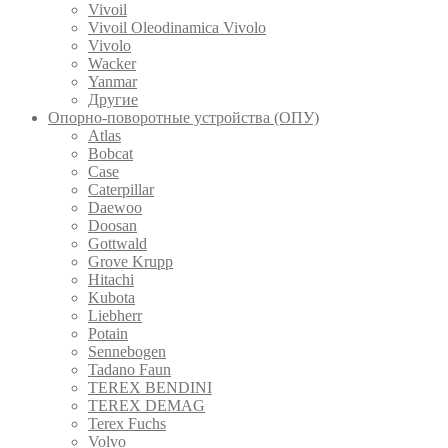
Vivoil
Vivoil Oleodinamica Vivolo
Vivolo
Wacker
Yanmar
Другие
Опорно-поворотные устройства (ОПУ)
Atlas
Bobcat
Case
Caterpillar
Daewoo
Doosan
Gottwald
Grove Krupp
Hitachi
Kubota
Liebherr
Potain
Sennebogen
Tadano Faun
TEREX BENDINI
TEREX DEMAG
Terex Fuchs
Volvo