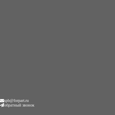
+7 (995) 593-21-20
|
8 (800) 101-78-21
Главная
/
Звезды приводные
/
Звездочка приводная гусеницы
мини экскаватора Hitachi
Звездочка приводная
гусеницы мини экскаватора
Hitachi
₽
1.00
Описание
spb@forpart.ru
обратный звонок
Описание