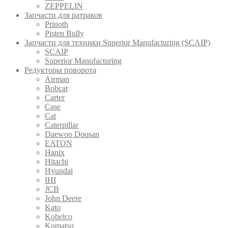
ZEPPELIN
Запчасти для ратраков
Prinoth
Pistеn Вully
Запчасти для техники Superior Manufacturing (SCAIP)
SCAIP
Superior Manufacturing
Редукторы поворота
Airman
Bobcat
Carter
Case
Cat
Caterpillar
Daewoo Doosan
EATON
Hanix
Hitachi
Hyundai
IHI
JCB
John Deere
Kato
Kobelco
Komatsu