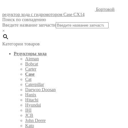
Бортовой
редуктор хода с гидромотором Case CX14
Поиск по совпадению
Введите название запчасти
×
Категории товаров
Редукторы хода
Airman
Bobcat
Carter
Case
Cat
Caterpillar
Daewoo Doosan
Hanix
Hitachi
Hyundai
IHI
JCB
John Deere
Kato