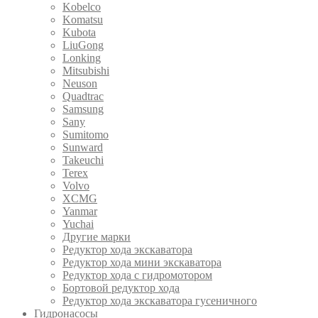
Kobelco
Komatsu
Kubota
LiuGong
Lonking
Mitsubishi
Neuson
Quadtrac
Samsung
Sany
Sumitomo
Sunward
Takeuchi
Terex
Volvo
XCMG
Yanmar
Yuchai
Другие марки
Редуктор хода экскаватора
Редуктор хода мини экскаватора
Редуктор хода с гидромотором
Бортовой редуктор хода
Редуктор хода экскаватора гусеничного
Гидронасосы