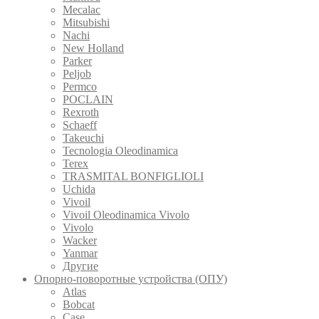
Mecalac
Mitsubishi
Nachi
New Holland
Parker
Peljob
Permco
POCLAIN
Rexroth
Schaeff
Takeuchi
Tecnologia Oleodinamica
Terex
TRASMITAL BONFIGLIOLI
Uchida
Vivoil
Vivoil Oleodinamica Vivolo
Vivolo
Wacker
Yanmar
Другие
Опорно-поворотные устройства (ОПУ)
Atlas
Bobcat
Case