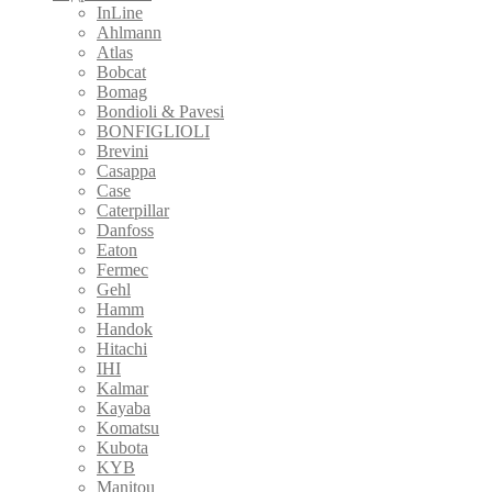
InLine
Ahlmann
Atlas
Bobcat
Bomag
Bondioli & Pavesi
BONFIGLIOLI
Brevini
Casappa
Case
Caterpillar
Danfoss
Eaton
Fermec
Gehl
Hamm
Handok
Hitachi
IHI
Kalmar
Kayaba
Komatsu
Kubota
KYB
Manitou