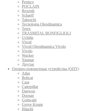
Permco
POCLAIN
Rexroth
Schaeff
Takeuchi
Tecnologia Oleodinamica
Terex
TRASMITAL BONFIGLIOLI
Uchida
Vivoil
Vivoil Oleodinamica Vivolo
Vivolo
Wacker
Yanmar
Другие
Опорно-поворотные устройства (ОПУ)
Atlas
Bobcat
Case
Caterpillar
Daewoo
Doosan
Gottwald
Grove Krupp
Hitachi