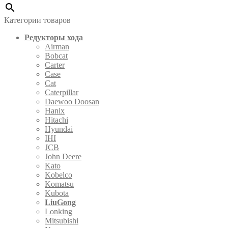
Категории товаров
Редукторы хода
Airman
Bobcat
Carter
Case
Cat
Caterpillar
Daewoo Doosan
Hanix
Hitachi
Hyundai
IHI
JCB
John Deere
Kato
Kobelco
Komatsu
Kubota
LiuGong
Lonking
Mitsubishi