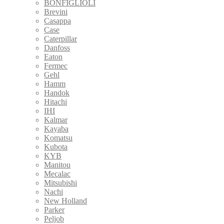
BONFIGLIOLI
Brevini
Casappa
Case
Caterpillar
Danfoss
Eaton
Fermec
Gehl
Hamm
Handok
Hitachi
IHI
Kalmar
Kayaba
Komatsu
Kubota
KYB
Manitou
Mecalac
Mitsubishi
Nachi
New Holland
Parker
Peljob