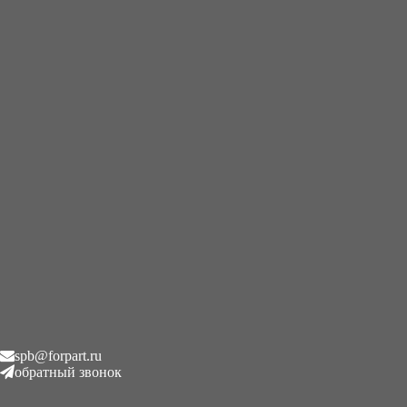
+7 (995) 593-21-20
|
8 (800) 101-78-21
Главная
/
Редукторы хода
/
Бортовой редуктор хода с
гидромотором LiuGong CLG 9035 E
Бортовой редуктор хода с
гидромотором LiuGong CLG
9035 E
₽
1.00
Описание
spb@forpart.ru
обратный звонок
Описание