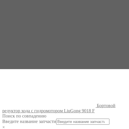
Бортовой
редуктор хода с гидромотором LiuGong 908 E
Бортовой
редуктор хода с гидромотором LiuGong 9018 F
Поиск по совпадению
Введите название запчасти
×