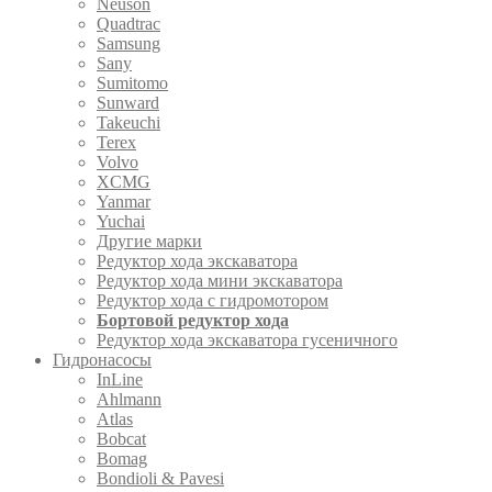
Neuson
Quadtrac
Samsung
Sany
Sumitomo
Sunward
Takeuchi
Terex
Volvo
XCMG
Yanmar
Yuchai
Другие марки
Редуктор хода экскаватора
Редуктор хода мини экскаватора
Редуктор хода с гидромотором
Бортовой редуктор хода
Редуктор хода экскаватора гусеничного
Гидронасосы
InLine
Ahlmann
Atlas
Bobcat
Bomag
Bondioli & Pavesi