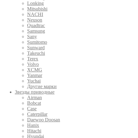
Lonking
Mitsubishi
NACHI
Neuson
Quadtrac
Samsung
Sany
Sumitomo
Sunward
Takeuchi
Terex
Volvo
XCMG
Yanmar
Yuchai
Другие марки
Звезды приводные
Airman
Bobcat
Case
Caterpillar
Daewoo Doosan
Hanix
Hitachi
Hyundai