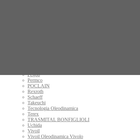
Hitachi
IHI
Kalmar
Kayaba
Komatsu
Kubota
KYB
Manitou
Mecalac
Mitsubishi
Nachi
New Holland
Parker
Peljob
Permco
POCLAIN
Rexroth
Schaeff
Takeuchi
Tecnologia Oleodinamica
Terex
TRASMITAL BONFIGLIOLI
Uchida
Vivoil
Vivoil Oleodinamica Vivolo