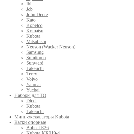
Ihi
Jcb
John Deere
Kato
Kobelco
Komatsu
Kubota
Mitsubishi
Neuson (Wacker Neuson)
Samsung
Sumitomo
Sunward
Takeuchi
Terex
Volvo
Yanmar
Yuchai
Наборы для ТО
Dieci
Kubota
Takeuchi
Мини-экскаваторы Kubota
Катки опорные
Bobcat E26
Kubota KX019-4