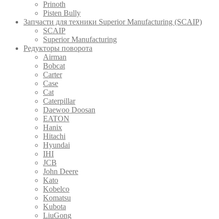
Prinoth
Pistеn Вully
Запчасти для техники Superior Manufacturing (SCAIP)
SCAIP
Superior Manufacturing
Редукторы поворота
Airman
Bobcat
Carter
Case
Cat
Caterpillar
Daewoo Doosan
EATON
Hanix
Hitachi
Hyundai
IHI
JCB
John Deere
Kato
Kobelco
Komatsu
Kubota
LiuGong