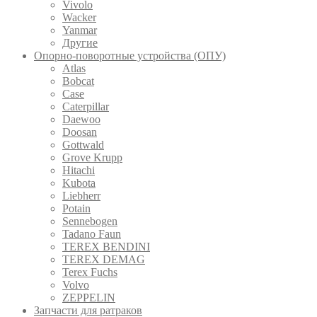
Vivolo
Wacker
Yanmar
Другие
Опорно-поворотные устройства (ОПУ)
Atlas
Bobcat
Case
Caterpillar
Daewoo
Doosan
Gottwald
Grove Krupp
Hitachi
Kubota
Liebherr
Potain
Sennebogen
Tadano Faun
TEREX BENDINI
TEREX DEMAG
Terex Fuchs
Volvo
ZEPPELIN
Запчасти для ратраков