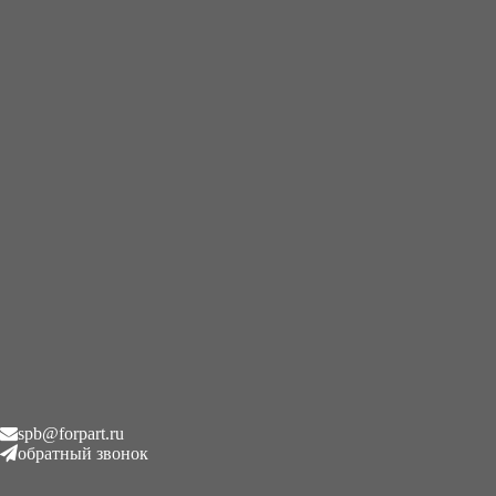
+7 (995) 593-21-20
|
8 (800) 101-78-21
Главная
/
Гидронасосы
/
Гидравлический насос IHI 307012-
0270, 307012-0271, 28318, 17758
Гидравлический насос IHI
307012-0270, 307012-0271,
28318, 17758
₽
1.00
Описание
spb@forpart.ru
обратный звонок
Описание