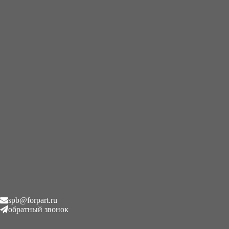
+7 (995) 593-21-20
|
8 (800) 101-78-21
Главная
/
Редукторы хода
/
Бортовой редуктор хода с
гидромотором Wacker Neuson 1903
Бортовой редуктор хода с
гидромотором Wacker Neuson
1903
₽
1.00
Описание
spb@forpart.ru
обратный звонок
Описание