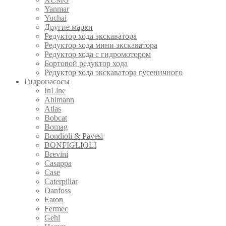
Yanmar
Yuchai
Другие марки
Редуктор хода экскаватора
Редуктор хода мини экскаватора
Редуктор хода с гидромотором
Бортовой редуктор хода
Редуктор хода экскаватора гусеничного
Гидронасосы
InLine
Ahlmann
Atlas
Bobcat
Bomag
Bondioli & Pavesi
BONFIGLIOLI
Brevini
Casappa
Case
Caterpillar
Danfoss
Eaton
Fermec
Gehl