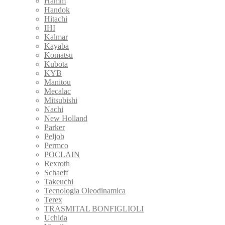
Hamm
Handok
Hitachi
IHI
Kalmar
Kayaba
Komatsu
Kubota
KYB
Manitou
Mecalac
Mitsubishi
Nachi
New Holland
Parker
Peljob
Permco
POCLAIN
Rexroth
Schaeff
Takeuchi
Tecnologia Oleodinamica
Terex
TRASMITAL BONFIGLIOLI
Uchida