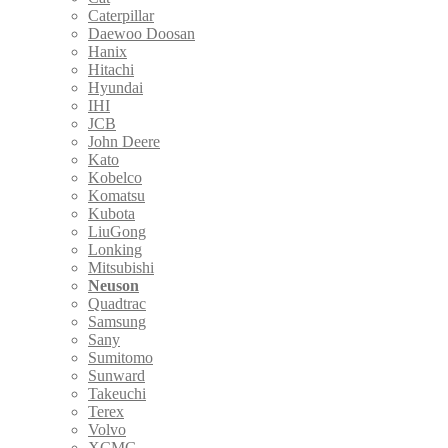
Caterpillar
Daewoo Doosan
Hanix
Hitachi
Hyundai
IHI
JCB
John Deere
Kato
Kobelco
Komatsu
Kubota
LiuGong
Lonking
Mitsubishi
Neuson
Quadtrac
Samsung
Sany
Sumitomo
Sunward
Takeuchi
Terex
Volvo
XCMG