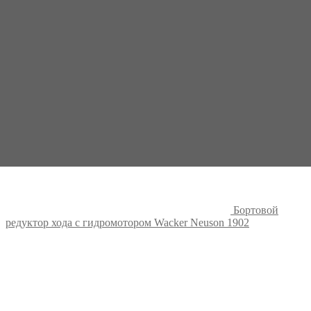
Бортовой
редуктор хода с гидромотором Wacker Neuson 1902