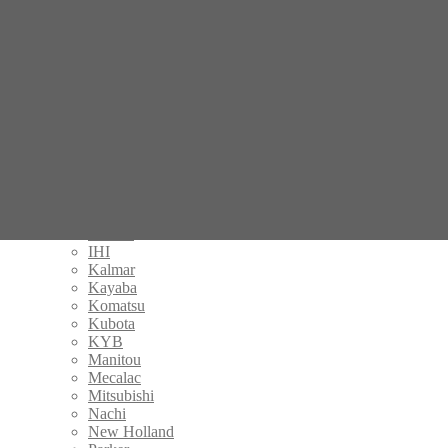
Bondioli & Pavesi
BONFIGLIOLI
Brevini
Casappa
Case
Caterpillar
Danfoss
Eaton
Fermec
Gehl
Hamm
Handok
Hitachi
IHI
Kalmar
Kayaba
Komatsu
Kubota
KYB
Manitou
Mecalac
Mitsubishi
Nachi
New Holland