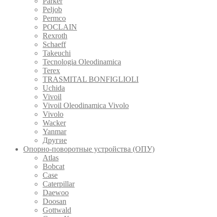
Parker
Peljob
Permco
POCLAIN
Rexroth
Schaeff
Takeuchi
Tecnologia Oleodinamica
Terex
TRASMITAL BONFIGLIOLI
Uchida
Vivoil
Vivoil Oleodinamica Vivolo
Vivolo
Wacker
Yanmar
Другие
Опорно-поворотные устройства (ОПУ)
Atlas
Bobcat
Case
Caterpillar
Daewoo
Doosan
Gottwald