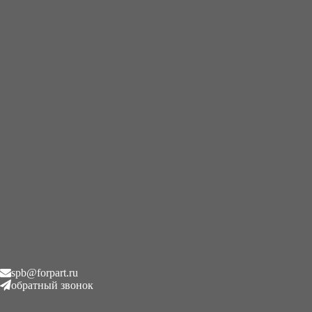
+7 (995) 593-21-20
|
8 (800) 101-78-21
Главная
/
Гидронасосы
/
Гидравлический насос Case 580H
(E096808, E069616, P30515-159)
Гидравлический насос Case
580H (E096808, E069616,
P30515-159)
₽
1.00
Описание
spb@forpart.ru
обратный звонок
Описание