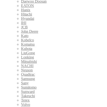
Daewoo Doosan
EATON
Hanix
Hitachi
Hyundai
IHI
JCB
John Deere
Kato
Kobelco
Komatsu
Kubota
LiuGong
Lonking
Mitsubishi
NACHI
Neuson
Quadtrac
Samsung
Sany
Sumitomo
Sunward
Takeuchi
Terex
Volvo