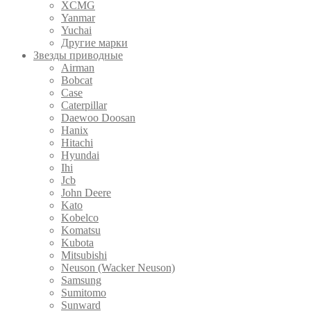
XCMG
Yanmar
Yuchai
Другие марки
Звезды приводные
Airman
Bobcat
Case
Caterpillar
Daewoo Doosan
Hanix
Hitachi
Hyundai
Ihi
Jcb
John Deere
Kato
Kobelco
Komatsu
Kubota
Mitsubishi
Neuson (Wacker Neuson)
Samsung
Sumitomo
Sunward