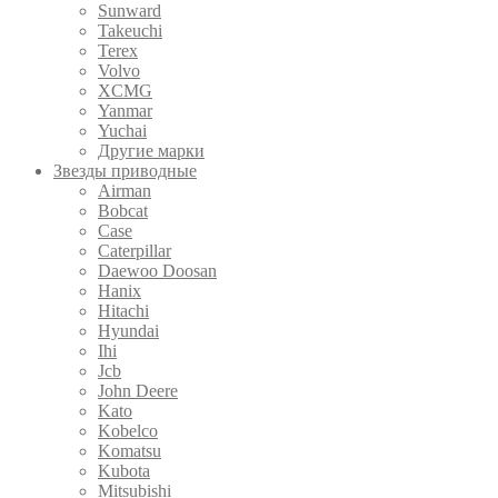
Sunward
Takeuchi
Terex
Volvo
XCMG
Yanmar
Yuchai
Другие марки
Звезды приводные
Airman
Bobcat
Case
Caterpillar
Daewoo Doosan
Hanix
Hitachi
Hyundai
Ihi
Jcb
John Deere
Kato
Kobelco
Komatsu
Kubota
Mitsubishi