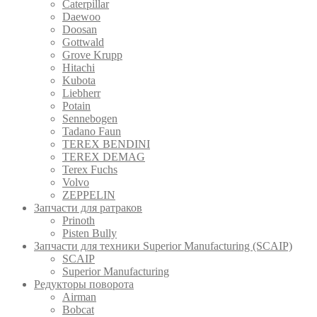
Caterpillar
Daewoo
Doosan
Gottwald
Grove Krupp
Hitachi
Kubota
Liebherr
Potain
Sennebogen
Tadano Faun
TEREX BENDINI
TEREX DEMAG
Terex Fuchs
Volvo
ZEPPELIN
Запчасти для ратраков
Prinoth
Pistеn Вully
Запчасти для техники Superior Manufacturing (SCAIP)
SCAIP
Superior Manufacturing
Редукторы поворота
Airman
Bobcat