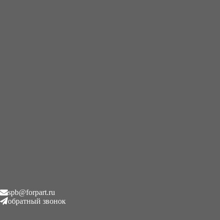
+7 (995) 593-21-20
|
8 (800) 101-78-21
Главная
/
Гидронасосы
/
Гидравлический насос Kalmar 1608
Гидравлический насос
Kalmar 1608
₽
1.00
Описание
Описание
spb@forpart.ru
1608
обратный звонок
Узнать точную стоимость
Категории:
Гидронасосы
,
Kalmar