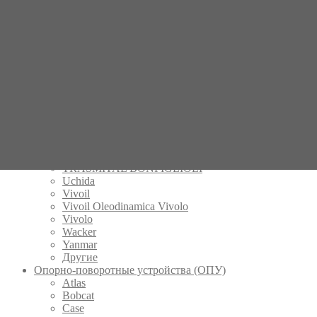
Mecalac
Mitsubishi
Nachi
New Holland
Parker
Peljob
Permco
POCLAIN
Rexroth
Schaeff
Takeuchi
Tecnologia Oleodinamica
Terex
TRASMITAL BONFIGLIOLI
Uchida
Vivoil
Vivoil Oleodinamica Vivolo
Vivolo
Wacker
Yanmar
Другие
Опорно-поворотные устройства (ОПУ)
Atlas
Bobcat
Case