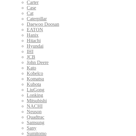
Carter
Case
Cat
Caterpillar
Daewoo Doosan
EATON
Hanix
Hitachi
Hyundai
IHI
JCB
John Deere
Kato
Kobelco
Komatsu
Kubota
LiuGong
Lonking
Mitsubishi
NACHI
Neuson
Quadtrac
Samsung
Sany
Sumitomo