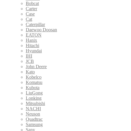
Bobcat
Carter
Case
Cat
Caterpillar
Daewoo Doosan
EATON
Hanix
Hitachi
Hyundai
IHI
JCB
John Deere
Kato
Kobelco
Komatsu
Kubota
LiuGong
Lonking
Mitsubishi
NACHI
Neuson
Quadtrac
Samsung
Sany