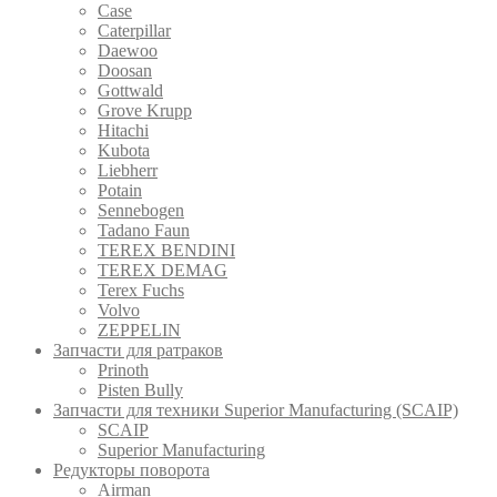
Case
Caterpillar
Daewoo
Doosan
Gottwald
Grove Krupp
Hitachi
Kubota
Liebherr
Potain
Sennebogen
Tadano Faun
TEREX BENDINI
TEREX DEMAG
Terex Fuchs
Volvo
ZEPPELIN
Запчасти для ратраков
Prinoth
Pistеn Вully
Запчасти для техники Superior Manufacturing (SCAIP)
SCAIP
Superior Manufacturing
Редукторы поворота
Airman