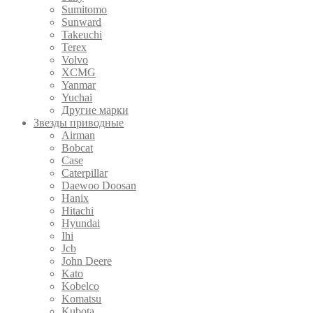
Sumitomo
Sunward
Takeuchi
Terex
Volvo
XCMG
Yanmar
Yuchai
Другие марки
Звезды приводные
Airman
Bobcat
Case
Caterpillar
Daewoo Doosan
Hanix
Hitachi
Hyundai
Ihi
Jcb
John Deere
Kato
Kobelco
Komatsu
Kubota