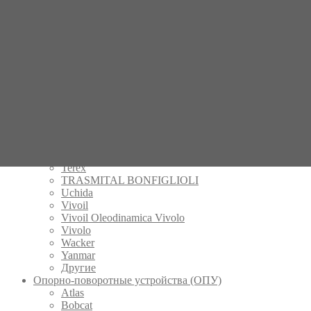
Manitou
Mecalac
Mitsubishi
Nachi
New Holland
Parker
Peljob
Permco
POCLAIN
Rexroth
Schaeff
Takeuchi
Tecnologia Oleodinamica
Terex
TRASMITAL BONFIGLIOLI
Uchida
Vivoil
Vivoil Oleodinamica Vivolo
Vivolo
Wacker
Yanmar
Другие
Опорно-поворотные устройства (ОПУ)
Atlas
Bobcat