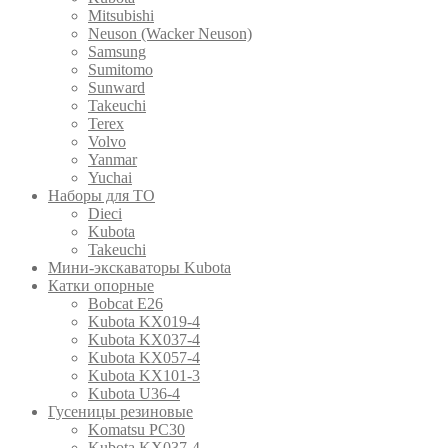
Mitsubishi
Neuson (Wacker Neuson)
Samsung
Sumitomo
Sunward
Takeuchi
Terex
Volvo
Yanmar
Yuchai
Наборы для ТО
Dieci
Kubota
Takeuchi
Мини-экскаваторы Kubota
Катки опорные
Bobcat E26
Kubota KX019-4
Kubota KX037-4
Kubota KX057-4
Kubota KX101-3
Kubota U36-4
Гусеницы резиновые
Komatsu PC30
Kubota KX037-4