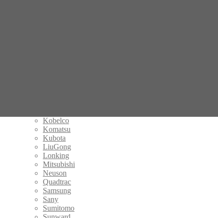
Bobcat
Carter
Case
Cat
Caterpillar
Daewoo Doosan
Hanix
Hitachi
Hyundai
IHI
JCB
John Deere
Kato
Kobelco
Komatsu
Kubota
LiuGong
Lonking
Mitsubishi
Neuson
Quadtrac
Samsung
Sany
Sumitomo
Sunward