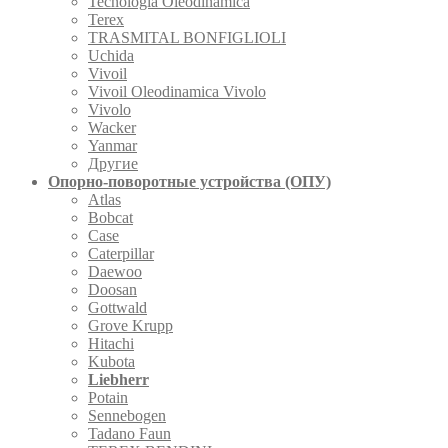
Tecnologia Oleodinamica
Terex
TRASMITAL BONFIGLIOLI
Uchida
Vivoil
Vivoil Oleodinamica Vivolo
Vivolo
Wacker
Yanmar
Другие
Опорно-поворотные устройства (ОПУ)
Atlas
Bobcat
Case
Caterpillar
Daewoo
Doosan
Gottwald
Grove Krupp
Hitachi
Kubota
Liebherr
Potain
Sennebogen
Tadano Faun