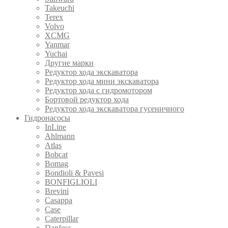
Takeuchi
Terex
Volvo
XCMG
Yanmar
Yuchai
Другие марки
Редуктор хода экскаватора
Редуктор хода мини экскаватора
Редуктор хода с гидромотором
Бортовой редуктор хода
Редуктор хода экскаватора гусеничного
Гидронасосы
InLine
Ahlmann
Atlas
Bobcat
Bomag
Bondioli & Pavesi
BONFIGLIOLI
Brevini
Casappa
Case
Caterpillar
Danfoss