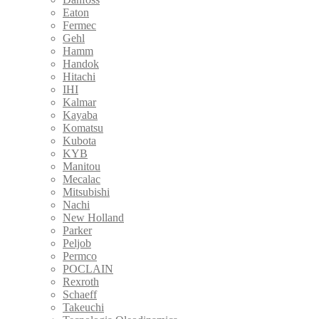
Eaton
Fermec
Gehl
Hamm
Handok
Hitachi
IHI
Kalmar
Kayaba
Komatsu
Kubota
KYB
Manitou
Mecalac
Mitsubishi
Nachi
New Holland
Parker
Peljob
Permco
POCLAIN
Rexroth
Schaeff
Takeuchi