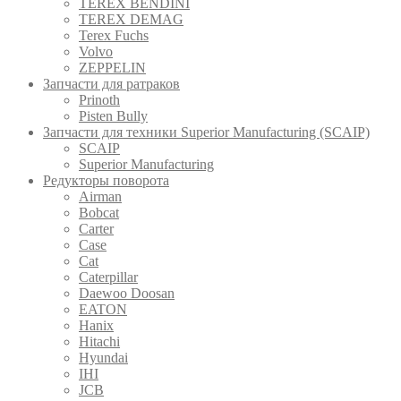
TEREX BENDINI
TEREX DEMAG
Terex Fuchs
Volvo
ZEPPELIN
Запчасти для ратраков
Prinoth
Pistеn Вully
Запчасти для техники Superior Manufacturing (SCAIP)
SCAIP
Superior Manufacturing
Редукторы поворота
Airman
Bobcat
Carter
Case
Cat
Caterpillar
Daewoo Doosan
EATON
Hanix
Hitachi
Hyundai
IHI
JCB