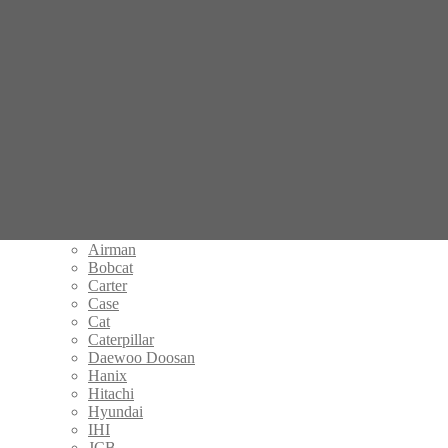
Редуктор хода
бортовой гидромотор CAT 303 303.5 (288-3462, mag-18vp-
350f-2) СПб
Поиск по совпадению
Введите название запчасти
×
Категории товаров
Редукторы хода
Airman
Bobcat
Carter
Case
Cat
Caterpillar
Daewoo Doosan
Hanix
Hitachi
Hyundai
IHI
JCB