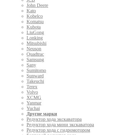
John Deere
Kato
Kobelco
Komatsu
Kubota
LiuGong
Lonking
Mitsubishi
Neuson
Quadtrac
Samsung
Sany
Sumitomo
Sunward
Takeuchi
Terex
Volvo
XCMG
Yanmar
Yuchai
Другие марки
Редуктор хода экскаватора
Редуктор хода мини экскаватора
Редуктор хода с гидромотором