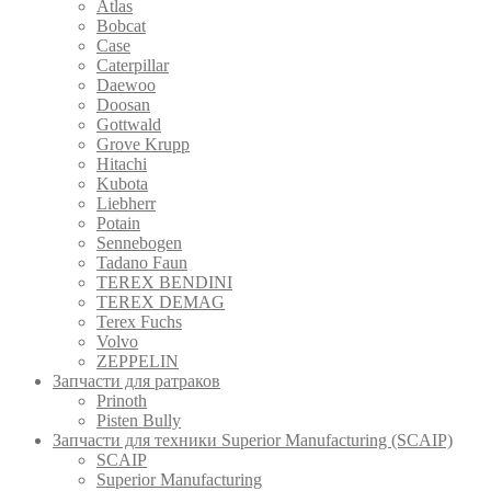
Atlas
Bobcat
Case
Caterpillar
Daewoo
Doosan
Gottwald
Grove Krupp
Hitachi
Kubota
Liebherr
Potain
Sennebogen
Tadano Faun
TEREX BENDINI
TEREX DEMAG
Terex Fuchs
Volvo
ZEPPELIN
Запчасти для ратраков
Prinoth
Pistеn Вully
Запчасти для техники Superior Manufacturing (SCAIP)
SCAIP
Superior Manufacturing