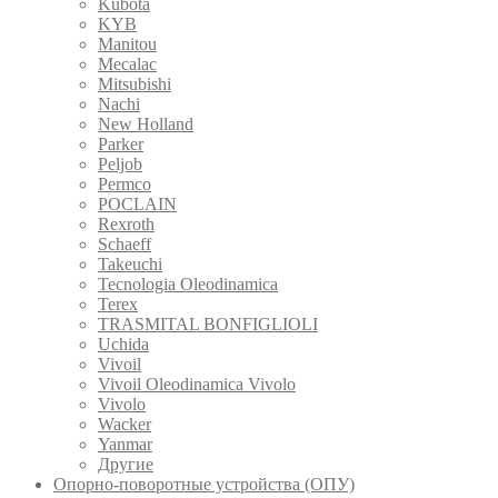
Kubota
KYB
Manitou
Mecalac
Mitsubishi
Nachi
New Holland
Parker
Peljob
Permco
POCLAIN
Rexroth
Schaeff
Takeuchi
Tecnologia Oleodinamica
Terex
TRASMITAL BONFIGLIOLI
Uchida
Vivoil
Vivoil Oleodinamica Vivolo
Vivolo
Wacker
Yanmar
Другие
Опорно-поворотные устройства (ОПУ)