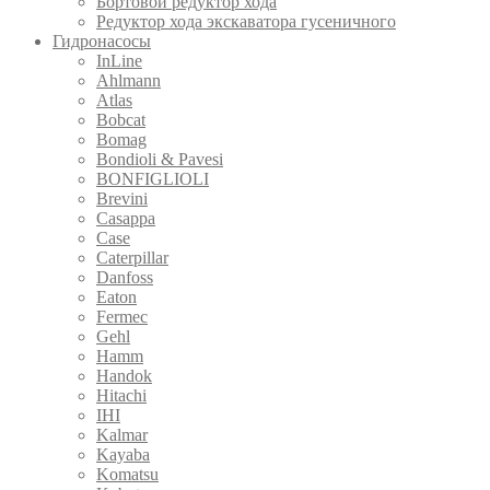
Бортовой редуктор хода
Редуктор хода экскаватора гусеничного
Гидронасосы
InLine
Ahlmann
Atlas
Bobcat
Bomag
Bondioli & Pavesi
BONFIGLIOLI
Brevini
Casappa
Case
Caterpillar
Danfoss
Eaton
Fermec
Gehl
Hamm
Handok
Hitachi
IHI
Kalmar
Kayaba
Komatsu