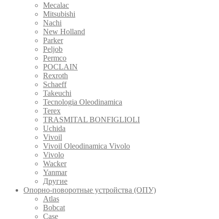
Mecalac
Mitsubishi
Nachi
New Holland
Parker
Peljob
Permco
POCLAIN
Rexroth
Schaeff
Takeuchi
Tecnologia Oleodinamica
Terex
TRASMITAL BONFIGLIOLI
Uchida
Vivoil
Vivoil Oleodinamica Vivolo
Vivolo
Wacker
Yanmar
Другие
Опорно-поворотные устройства (ОПУ)
Atlas
Bobcat
Case