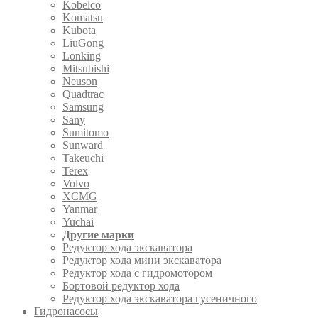
Kobelco
Komatsu
Kubota
LiuGong
Lonking
Mitsubishi
Neuson
Quadtrac
Samsung
Sany
Sumitomo
Sunward
Takeuchi
Terex
Volvo
XCMG
Yanmar
Yuchai
Другие марки
Редуктор хода экскаватора
Редуктор хода мини экскаватора
Редуктор хода с гидромотором
Бортовой редуктор хода
Редуктор хода экскаватора гусеничного
Гидронасосы