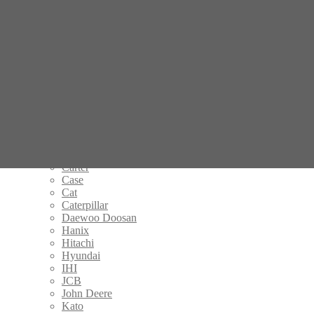
HYUNDAI
31M8-40020 Бортовой редуктор хода и бортовой гидромотор
хода на мини экскаватор
Поиск по совпадению
Введите название запчасти
×
Категории товаров
Редукторы хода
Airman
Bobcat
Carter
Case
Cat
Caterpillar
Daewoo Doosan
Hanix
Hitachi
Hyundai
IHI
JCB
John Deere
Kato