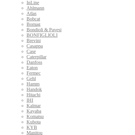
InLine
Ahlmann
Atlas
Bobcat
Bomag
Bondioli & Pavesi
BONFIGLIOLI
Brevini
Casappa
Case
Caterpillar
Danfoss
Eaton
Fermec
Gehl
Hamm
Handok
Hitachi
IHI
Kalmar
Kayaba
Komatsu
Kubota
KYB
Manitou