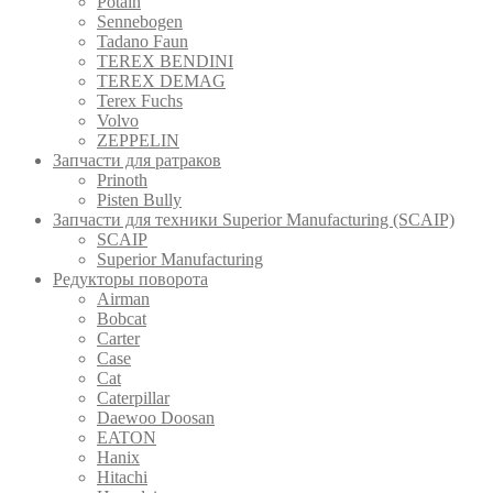
Potain
Sennebogen
Tadano Faun
TEREX BENDINI
TEREX DEMAG
Terex Fuchs
Volvo
ZEPPELIN
Запчасти для ратраков
Prinoth
Pistеn Вully
Запчасти для техники Superior Manufacturing (SCAIP)
SCAIP
Superior Manufacturing
Редукторы поворота
Airman
Bobcat
Carter
Case
Cat
Caterpillar
Daewoo Doosan
EATON
Hanix
Hitachi