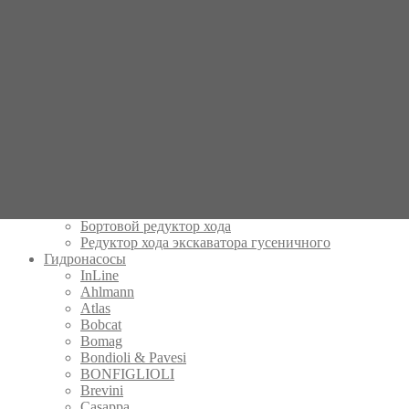
Sany
Sumitomo
Sunward
Takeuchi
Terex
Volvo
XCMG
Yanmar
Yuchai
Другие марки
Редуктор хода экскаватора
Редуктор хода мини экскаватора
Редуктор хода с гидромотором
Бортовой редуктор хода
Редуктор хода экскаватора гусеничного
Гидронасосы
InLine
Ahlmann
Atlas
Bobcat
Bomag
Bondioli & Pavesi
BONFIGLIOLI
Brevini
Casappa