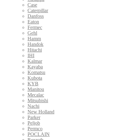
Case
Caterpillar
Danfoss
Eaton
Fermec
Gehl
Hamm
Handok
Hitachi
IHI
Kalmar
Kayaba
Komatsu
Kubota
KYB
Manitou
Mecalac
Mitsubishi
Nachi
New Holland
Parker
Peljob
Permco
POCLAIN
Rexroth