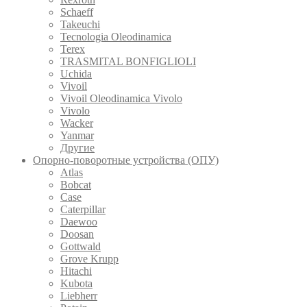
Schaeff
Takeuchi
Tecnologia Oleodinamica
Terex
TRASMITAL BONFIGLIOLI
Uchida
Vivoil
Vivoil Oleodinamica Vivolo
Vivolo
Wacker
Yanmar
Другие
Опорно-поворотные устройства (ОПУ)
Atlas
Bobcat
Case
Caterpillar
Daewoo
Doosan
Gottwald
Grove Krupp
Hitachi
Kubota
Liebherr