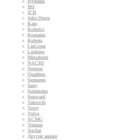
Hyundai
IHI
JCB
John Deere
Kato
Kobelco
Komatsu
Kubota
LiuGong
Lonking
Mitsubishi
NACHI
Neuson
Quadtrac
Samsung
Sany
Sumitomo
Sunward
Takeuchi
Terex
Volvo
XCMG
Yanmar
Yuchai
Другие марки