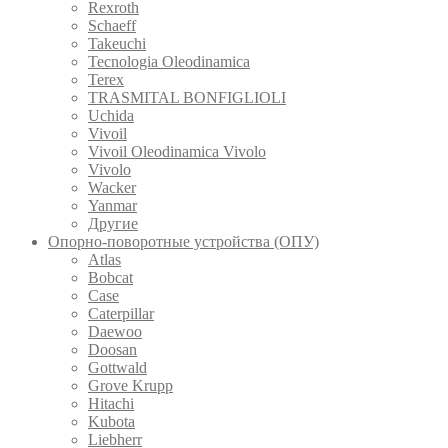
Rexroth
Schaeff
Takeuchi
Tecnologia Oleodinamica
Terex
TRASMITAL BONFIGLIOLI
Uchida
Vivoil
Vivoil Oleodinamica Vivolo
Vivolo
Wacker
Yanmar
Другие
Опорно-поворотные устройства (ОПУ)
Atlas
Bobcat
Case
Caterpillar
Daewoo
Doosan
Gottwald
Grove Krupp
Hitachi
Kubota
Liebherr