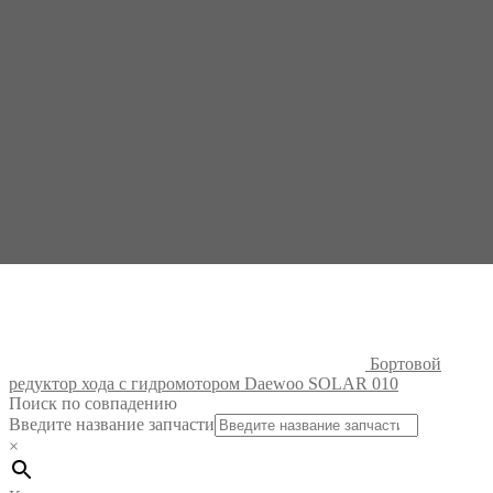
редуктор хода с гидромотором Wacker Neuson EZ80
Бортовой
редуктор хода с гидромотором Daewoo SOLAR 010
Поиск по совпадению
Введите название запчасти
×