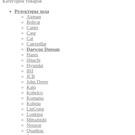
Категории товаров
Редукторы хода
Airman
Bobcat
Carter
Case
Cat
Caterpillar
Daewoo Doosan
Hanix
Hitachi
Hyundai
IHI
JCB
John Deere
Kato
Kobelco
Komatsu
Kubota
LiuGong
Lonking
Mitsubishi
Neuson
Quadtrac