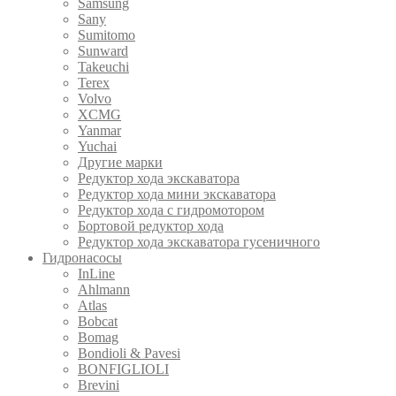
Samsung
Sany
Sumitomo
Sunward
Takeuchi
Terex
Volvo
XCMG
Yanmar
Yuchai
Другие марки
Редуктор хода экскаватора
Редуктор хода мини экскаватора
Редуктор хода с гидромотором
Бортовой редуктор хода
Редуктор хода экскаватора гусеничного
Гидронасосы
InLine
Ahlmann
Atlas
Bobcat
Bomag
Bondioli & Pavesi
BONFIGLIOLI
Brevini