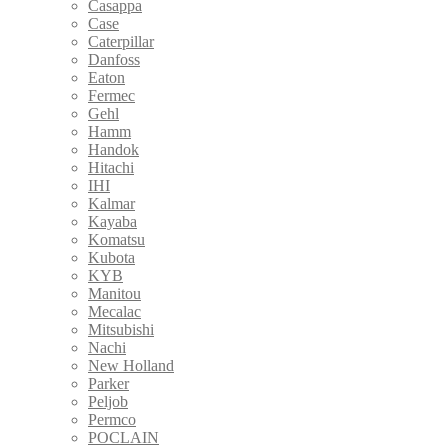
Casappa
Case
Caterpillar
Danfoss
Eaton
Fermec
Gehl
Hamm
Handok
Hitachi
IHI
Kalmar
Kayaba
Komatsu
Kubota
KYB
Manitou
Mecalac
Mitsubishi
Nachi
New Holland
Parker
Peljob
Permco
POCLAIN