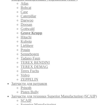
Atlas
Bobcat
Case
Caterpillar
Daewoo
Doosan
Gottwald
Grove Krupp
Hitachi
Kubota
Liebherr
Potain
Sennebogen
Tadano Faun
TEREX BENDINI
TEREX DEMAG
Terex Fuchs
Volvo
ZEPPELIN
Запчасти для ратраков
Prinoth
Pistеn Вully
Запчасти для техники Superior Manufacturing (SCAIP)
SCAIP
Superior Manufacturing