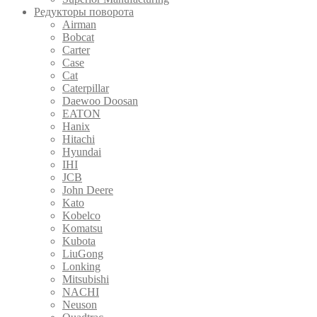
Редукторы поворота
Airman
Bobcat
Carter
Case
Cat
Caterpillar
Daewoo Doosan
EATON
Hanix
Hitachi
Hyundai
IHI
JCB
John Deere
Kato
Kobelco
Komatsu
Kubota
LiuGong
Lonking
Mitsubishi
NACHI
Neuson