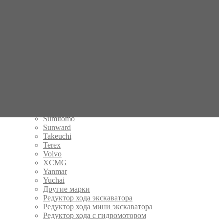
JCB
John Deere
Kato
Kobelco
Komatsu
Kubota
LiuGong
Lonking
Mitsubishi
Neuson
Quadtrac
Samsung
Sany
Sumitomo
Sunward
Takeuchi
Terex
Volvo
XCMG
Yanmar
Yuchai
Другие марки
Редуктор хода экскаватора
Редуктор хода мини экскаватора
Редуктор хода с гидромотором