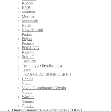
Kubota
KYB
Manitou
Mecalac
Mitsubishi
Nachi
New Holland
Parker
Peljob
Permco
POCLAIN
Rexroth
Schaeff
Takeuchi
Tecnologia Oleodinamica
Terex
TRASMITAL BONFIGLIOLI
Uchida
Vivoil
Vivoil Oleodinamica Vivolo
Vivolo
Wacker
Yanmar
Другие
Опорно-поворотные устройства (ОПУ)