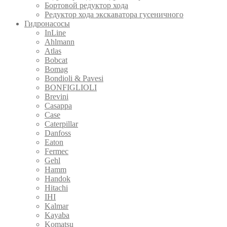
Бортовой редуктор хода
Редуктор хода экскаватора гусеничного
Гидронасосы
InLine
Ahlmann
Atlas
Bobcat
Bomag
Bondioli & Pavesi
BONFIGLIOLI
Brevini
Casappa
Case
Caterpillar
Danfoss
Eaton
Fermec
Gehl
Hamm
Handok
Hitachi
IHI
Kalmar
Kayaba
Komatsu