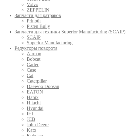
Volvo
ZEPPELIN
Запчасти для ратраков
Prinoth
Pistеn Вully
Запчасти для техники Superior Manufacturing (SCAIP)
SCAIP
Superior Manufacturing
Редукторы поворота
Airman
Bobcat
Carter
Case
Cat
Caterpillar
Daewoo Doosan
EATON
Hanix
Hitachi
Hyundai
IHI
JCB
John Deere
Kato
Kobelco