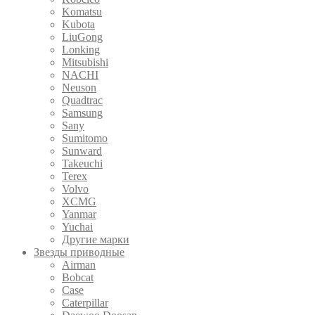
Komatsu
Kubota
LiuGong
Lonking
Mitsubishi
NACHI
Neuson
Quadtrac
Samsung
Sany
Sumitomo
Sunward
Takeuchi
Terex
Volvo
XCMG
Yanmar
Yuchai
Другие марки
Звезды приводные
Airman
Bobcat
Case
Caterpillar