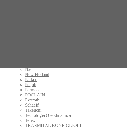
Gehl
Hamm
Handok
Hitachi
IHI
Kalmar
Kayaba
Komatsu
Kubota
KYB
Manitou
Mecalac
Mitsubishi
Nachi
New Holland
Parker
Peljob
Permco
POCLAIN
Rexroth
Schaeff
Takeuchi
Tecnologia Oleodinamica
Terex
TRASMITAL BONFIGLIOLI