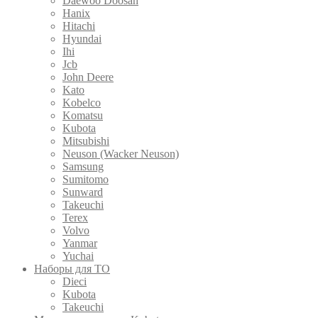
Daewoo Doosan
Hanix
Hitachi
Hyundai
Ihi
Jcb
John Deere
Kato
Kobelco
Komatsu
Kubota
Mitsubishi
Neuson (Wacker Neuson)
Samsung
Sumitomo
Sunward
Takeuchi
Terex
Volvo
Yanmar
Yuchai
Наборы для ТО
Dieci
Kubota
Takeuchi