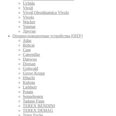
Uchida
Vivoil
Vivoil Oleodinamica Vivolo
Vivolo
Wacker
Yanmar
Другие
Опорно-поворотные устройства (ОПУ)
Atlas
Bobcat
Case
Caterpillar
Daewoo
Doosan
Gottwald
Grove Krupp
Hitachi
Kubota
Liebherr
Potain
Sennebogen
Tadano Faun
TEREX BENDINI
TEREX DEMAG
Terex Fuchs