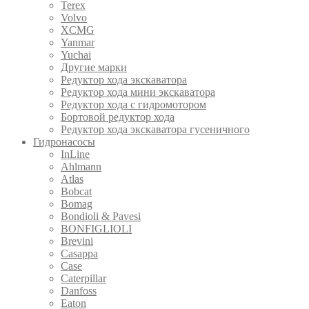
Terex
Volvo
XCMG
Yanmar
Yuchai
Другие марки
Редуктор хода экскаватора
Редуктор хода мини экскаватора
Редуктор хода с гидромотором
Бортовой редуктор хода
Редуктор хода экскаватора гусеничного
Гидронасосы
InLine
Ahlmann
Atlas
Bobcat
Bomag
Bondioli & Pavesi
BONFIGLIOLI
Brevini
Casappa
Case
Caterpillar
Danfoss
Eaton