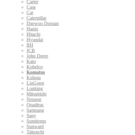
Carter
Case
Cat
Caterpillar
Daewoo Doosan
Hanix
Hitachi
Hyundai
IHI
JCB
John Deere
Kato
Kobelco
Komatsu
Kubota
LiuGong
Lonking
Mitsubishi
Neuson
Quadtrac
Samsung
Sany
Sumitomo
Sunward
Takeuchi